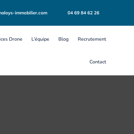
aloys-immobilier.com
04 69 84 62 26
ices Drone
L’équipe
Blog
Recrutement
Contact