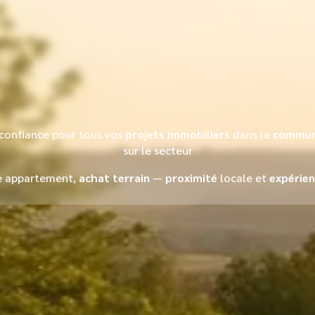
 confiance pour tous vos
projets immobiliers
dans la
commu
sur le secteur
e appartement,
achat terrain
—
proximité
locale et
expérie