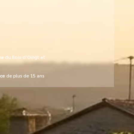
ne
du Bois-d’Oingt et
nce
de plus de 15 ans