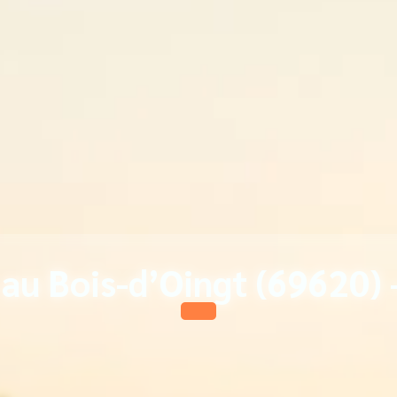
au Bois-d’Oingt (69620) 