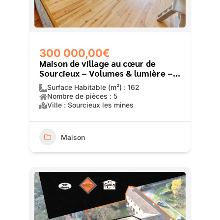
300 000,00€
Maison de village au cœur de
Sourcieux – Volumes & lumière –
162m2 – 3 chambres – garage
Surface Habitable (m²) : 162
Nombre de pièces : 5
Ville : Sourcieux les mines
Maison