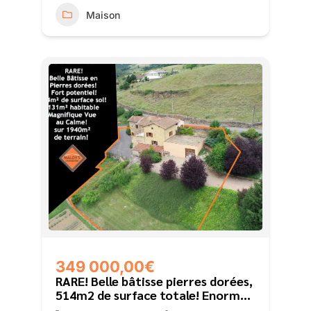
Maison
349 000,00€
RARE! Belle bâtisse pierres dorées,
514m2 de surface totale! Enorme
Potentiel, 131m2 habitables!