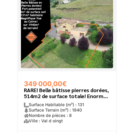
349 000,00€
RARE! Belle bâtisse pierres dorées,
514m2 de surface totale! Enorme
Potentiel, 131m2 habitables!
Surface Habitable (m²) : 131
Surface Terrain (m²) : 1940
Nombre de pièces : 8
Ville : Val d oingt