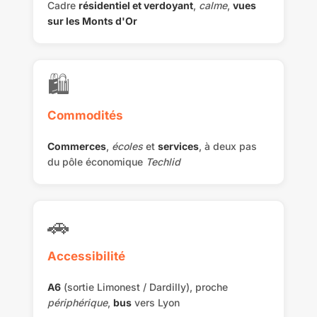
Cadre
résidentiel et verdoyant
,
calme
,
vues
sur les Monts d'Or
🛍️
Commodités
Commerces
,
écoles
et
services
, à deux pas
du pôle économique
Techlid
🚗
Accessibilité
A6
(sortie Limonest / Dardilly), proche
périphérique
,
bus
vers Lyon