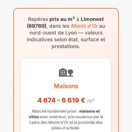
Repères
prix au m²
à
Limonest
(69760)
, dans les
Monts d'Or
au
nord-ouest de Lyon — valeurs
indicatives selon état, surface et
prestations.
🏡
Maisons
4 674 - 6 619 €
/m²
Marché résidentiel prisé :
maisons et
villas
avec extérieur, prix soutenus par le
cadre des Monts d'Or et la proximité des
pôles d'activité.