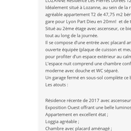
LOZANNE Résidence Les Pierres Dorées T2 
Idéalement situé à Lozanne, au sein de la r
agréable appartement T2 de 47,75 m2 béné
gare pour Lyon Part Dieu en 20mn! et de t
Situé au 2ème étage avec ascenseur, ce bie
tout au long de la journée.
Il se compose d’une entrée avec placard a
ouverte équipée (plaque de cuisson et meu
pour profiter d’un espace extérieur au cal
L’espace nuit comprend une chambre confor
moderne avec douche et WC séparé.
Un garage fermé en sous-sol complète ce b
Les atouts :
Résidence récente de 2017 avec ascenseur
Exposition Ouest offrant une belle luminos
Appartement en excellent état ;
Loggia agréable ;
Chambre avec placard aménagé ;