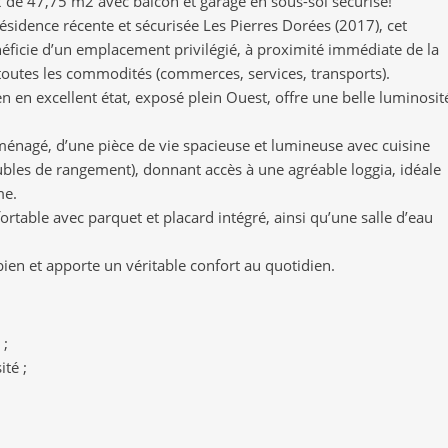
de 47,75 m2 avec balcon et garage en sous-sol sécurisé!
ésidence récente et sécurisée Les Pierres Dorées (2017), cet
ficie d’un emplacement privilégié, à proximité immédiate de la
outes les commodités (commerces, services, transports).
n en excellent état, exposé plein Ouest, offre une belle luminosit
ménagé, d’une pièce de vie spacieuse et lumineuse avec cuisine
bles de rangement), donnant accès à une agréable loggia, idéale
me.
table avec parquet et placard intégré, ainsi qu’une salle d’eau
ien et apporte un véritable confort au quotidien.
 ;
ité ;