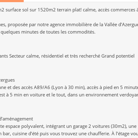
2 surface sol sur 1520m2 terrain plat! calme, accès commerces 
ues, proposée par notre agence immobilière de la Vallée d’Azergu
à quelques minutes de toutes les commodités.
ants Secteur calme, résidentiel et très recherché Grand potentiel
zergues
ne et des accès A89/A6 (Lyon à 30 min), accès à pied en 5 minut
est à 5 min en voiture et le tout, dans un environnement verdoya
s d’aménagement
te espace polyvalent, intégrant un garage 2 voitures (30m2), une
bar, cuisine d’été puis vous trouvez une chaufferie. À l’étage vo