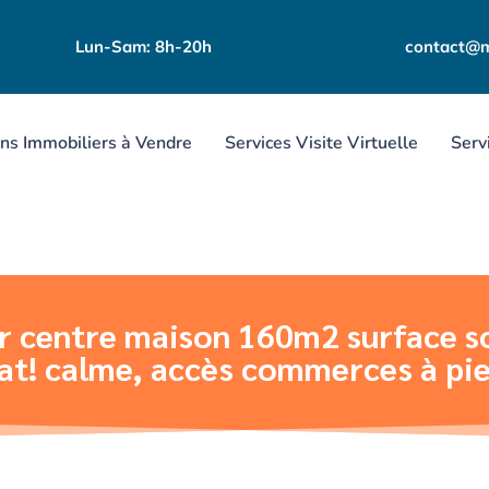
Lun-Sam: 8h-20h
contact@m
ns Immobiliers à Vendre
Services Visite Virtuelle
Serv
r centre maison 160m2 surface s
at! calme, accès commerces à pi