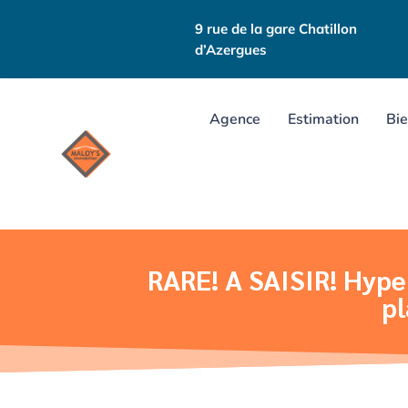
9 rue de la gare Chatillon
d’Azergues
Agence
Estimation
Bie
RARE! A SAISIR! Hype
pl