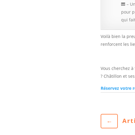
🎹 – U
pour p
qui fa
Voilà bien la pr
renforcent les li
Vous cherchez à 
? Châtillon et se
Réservez votre 
←
Art