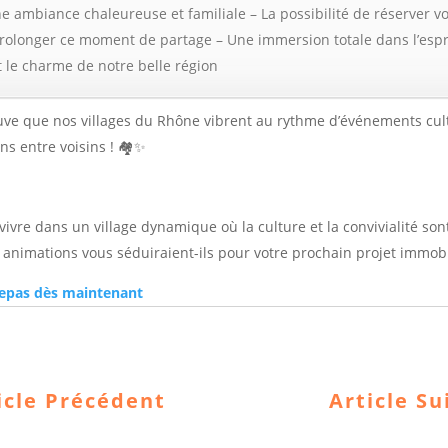
ne ambiance chaleureuse et familiale – La possibilité de réserver v
rolonger ce moment de partage – Une immersion totale dans l’espri
it le charme de notre belle région
euve que nos villages du Rhône vibrent au rythme d’événements cul
ens entre voisins ! 🏘️✨
vivre dans un village dynamique où la culture et la convivialité so
s animations vous séduiraient-ils pour votre prochain projet immobi
repas dès maintenant
icle Précédent
Article Su