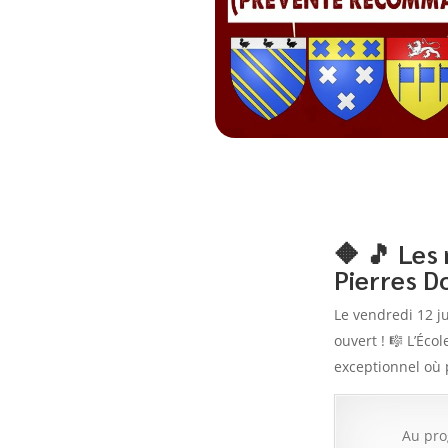
🔶 🎵 Les
Pierres Do
Le vendredi 12 ju
ouvert ! 🎼 L’Éc
exceptionnel où 
Au pro