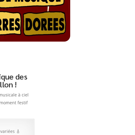
ique des
lon !
musicale à ciel
 moment festif
variées 🎸