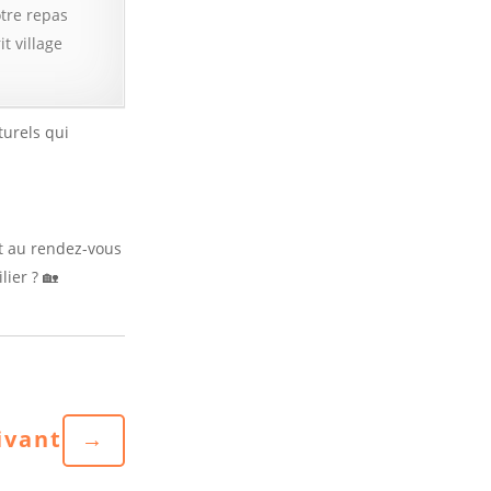
otre repas
t village
turels qui
nt au rendez-vous
lier ? 🏡
ivant
→