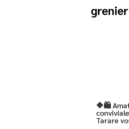
grenier
🔶🛍️ Ama
conviviale
Tarare vo