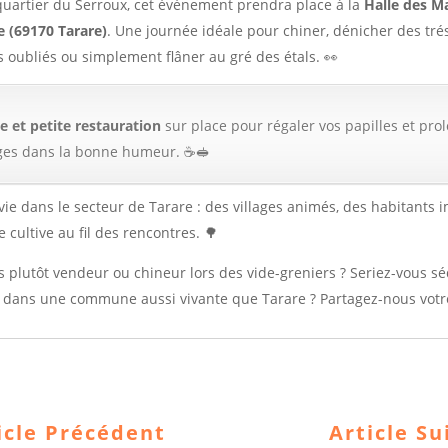
quartier du Serroux, cet événement prendra place à la
Halle des M
e (69170 Tarare)
. Une journée idéale pour chiner, dénicher des tré
s oubliés ou simplement flâner au gré des étals. 👀
e et petite restauration
sur place pour régaler vos papilles et pro
es dans la bonne humeur. ☕🥪
a vie dans le secteur de Tarare : des villages animés, des habitants
e cultive au fil des rencontres. 🌳
s plutôt vendeur ou chineur lors des vide-greniers ? Seriez-vous séd
s dans une commune aussi vivante que Tarare ? Partagez-nous votr

icle Précédent
Article Su