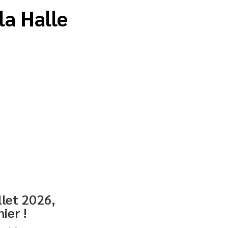
la Halle
llet 2026,
ier !