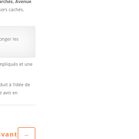
archés, Avenue
sors cachés,
longer les
 impliqués et une
uit à l’idée de
e avis en
ivant
→