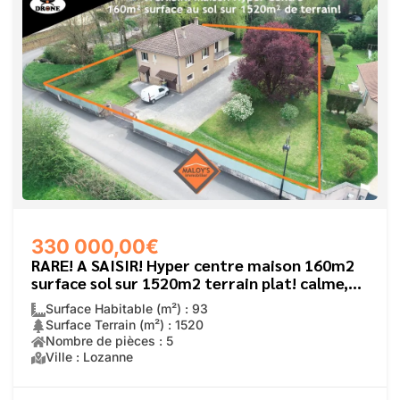
330 000,00€
RARE! A SAISIR! Hyper centre maison 160m2
surface sol sur 1520m2 terrain plat! calme,
accès commerces à pied,
Surface Habitable (m²) : 93
Surface Terrain (m²) : 1520
Nombre de pièces : 5
Ville : Lozanne