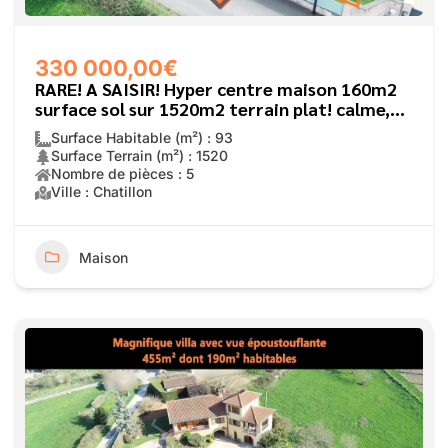
330 000,00€
RARE! A SAISIR! Hyper centre maison 160m2
surface sol sur 1520m2 terrain plat! calme,
accès commerces à pied,
Surface Habitable (m²) : 93
Surface Terrain (m²) : 1520
Nombre de pièces : 5
Ville : Chatillon
Maison