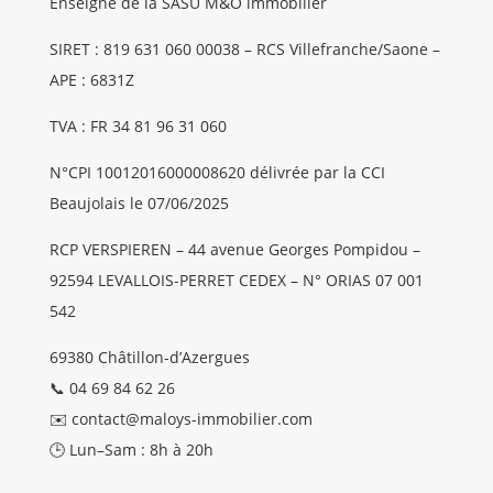
Enseigne de la SASU M&O immobilier
SIRET : 819 631 060 00038 – RCS Villefranche/Saone –
APE : 6831Z
TVA : FR 34 81 96 31 060
N°CPI 10012016000008620 délivrée par la CCI
Beaujolais le 07/06/2025
RCP VERSPIEREN – 44 avenue Georges Pompidou –
92594 LEVALLOIS-PERRET CEDEX – N° ORIAS 07 001
542
69380 Châtillon-d’Azergues
📞 04 69 84 62 26
✉️ contact@maloys-immobilier.com
🕒 Lun–Sam : 8h à 20h