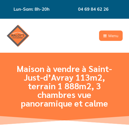
Lun-Sam: 8h-20h
04 69 84 62 26
Menu
Maison à vendre à Saint-
Just-d’Avray 113m2,
terrain 1 888m2, 3
chambres vue
panoramique et calme