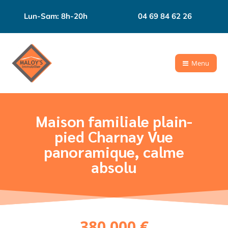
Lun-Sam: 8h-20h
04 69 84 62 26
Menu
Maison familiale plain-
pied Charnay Vue
panoramique, calme
absolu
380 000 €