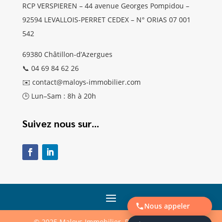
RCP VERSPIEREN – 44 avenue Georges Pompidou –
92594 LEVALLOIS-PERRET CEDEX – N° ORIAS 07 001
542
69380 Châtillon-d’Azergues
📞 04 69 84 62 26
✉️ contact@maloys-immobilier.com
🕒 Lun–Sam : 8h à 20h
Suivez nous sur…
Nous appeler
© 2025 Maloys Immobilier. Réalisé par
agence