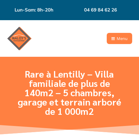
Lun-Sam: 8h-20h
04 69 84 62 26
Menu
Rare à Lentilly – Villa
familiale de plus de
140m2 – 5 chambres,
garage et terrain arboré
de 1 000m2